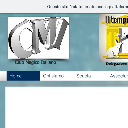
Questo sito è stato creato con la piattafor
Club Magico Italiano
Delegazione 
Home
Chi siamo
Scuola
Associar